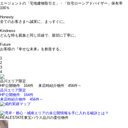
エージェントの「宅地建物取引士」・「住宅ローンアドバイザー」保有率
100％
Honesty
全てのお客さまへ誠実に、まっすぐに。
Kindness
どんな時も親族と同じ目線で、親切に丁寧に。
Future
お客様の『幸せな未来』を創造する。
1
2
3
4
品川エリア限定
HP公開物件
164
件
来店時紹介物件
456
件～
品川エリア限定
HP公開物件
164
件
来店時紹介物件
456
件～
REALESTATE
東宝ハウス品川の委任物件