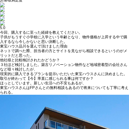
お客様満足度
5.0
今回、購入するに至った経緯を教えてください。
子供がもうすぐ小学校に入学という年齢となり、物件価格が上昇する中で購
入するなら今しかないと思い決断した。
東宝ハウス品川を選んで頂けました理由
ネットで調べた際、担当者の方とサイトを見ながら相談できるというのがメ
リットだと思った。
他社様と比較検討されたかどうか？
３社ほど検討しました。築古リノベーション物件など地域密着型の会社さん
など様々検討したが、
現実的に購入できるプランを提示いただいた東宝ハウスさんに決めました。
取引が終わって【今】率直に感じられる事は何ですか？
ほっとしています。新しい生活への不安もあるが、
東宝ハウスさんはFPさんとの無料相談もあるので将来についても丁寧に考え
られる。