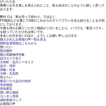
びいただき、
無事にお引き渡しを迎えられたこと、私も自分のことのように嬉しく思って
おります。
弊社では「家を売って終わり」ではなく、
FP相談などを通じてS様のこれからのライフプランを支え続けることを大切
にしております。
今後も何かお困りごとやご相談がございましたら、いつでも「東宝ハウス」
を頼っていただければ幸いです。
末永いお付き合いのほど、よろしくお願い申し上げます。
購入されたお客様の声一覧を見る
無料会員登録はこちらから
買いたい
委任物件
都心高級物件特集
品川エリア全て
大井町・品川シーサイド
品川・湾岸
高輪・白金
大崎・五反田
売りたい
東宝ハウス品川の売却
売却相談
売却査定
買い替え相談
カンタン売却
成約実績マップ
お客様の声