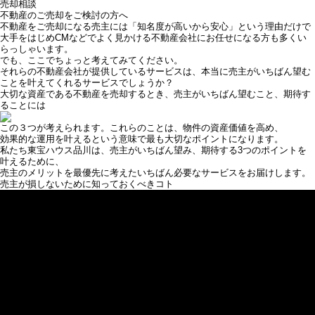
売却相談
不動産のご売却をご検討の方へ
不動産をご売却になる売主には「知名度が高いから安心」という理由だけで
大手をはじめCMなどでよく見かける不動産会社にお任せになる方も多くい
らっしゃいます。
でも、ここでちょっと考えてみてください。
それらの不動産会社が提供しているサービスは、本当に売主がいちばん望む
ことを叶えてくれるサービスでしょうか？
大切な資産である不動産を売却するとき、売主がいちばん望むこと、期待す
ることには
この３つが考えられます。これらのことは、物件の資産価値を高め、
効果的な運用を叶えるという意味で最も大切なポイントになります。
私たち東宝ハウス品川は、売主がいちばん望み、期待する3つのポイントを
叶えるために、
売主のメリットを最優先に考えたいちばん必要なサービスをお届けします。
売主が損しないために知っておくべきコト