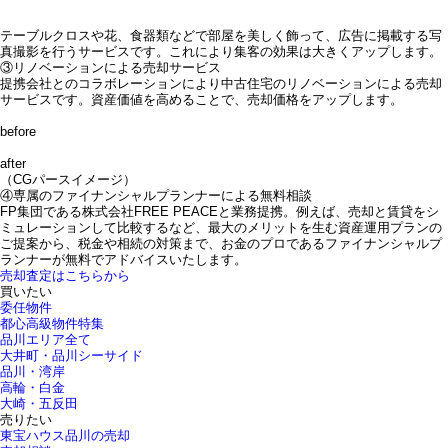
テーブルクロスや花、食器類などで部屋を美しく飾って、広告に掲載する写
真撮影を行うサービスです。これにより集客の効果は大きくアップします。
③リノベーションによる売却サービス
提携会社とのコラボレーションにより中古住宅のリノベーションによる売却
サービスです。資産価値を高めることで、売却価格をアップします。
before
after
（CGパースイメージ）
④専属のファイナンシャルプランナーによる無料相談
FP集団である株式会社FREE PEACEと業務提携。例えば、売却と賃貸をシ
ミュレーションして比較するなど、最大のメリットを生む資産運用プランの
ご提案から、税金や相続の対策まで、お金のプロであるファイナンシャルプ
ランナーが無料でアドバイスいたします。
売却査定はこちらから
買いたい
委任物件
都心高級物件特集
品川エリア全て
大井町・品川シーサイド
品川・湾岸
高輪・白金
大崎・五反田
売りたい
東宝ハウス品川の売却