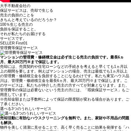
大手不動産会社の
保証サービスは、売却で生じる
売主の負担のことを
きちんと考えているのだろうか？
100％生じる売主の
負担を保証すること。
それが私たちのお届けする
サービスです。
SELLER First01
管理費等保証サービス
マンションの管理費・修繕積立金は必ず生じる売主の負担です。最長6ヵ
月、最大20万円
※
まで保証します。
売却には、売買契約や住宅ローンなどの手続きを考えると早くても1ヵ月以
上の期間を要します。例えばマンションの場合、売主は最低でも1ヵ月以上
の管理費・修繕積立金を負担することになるわけです。私たち東宝ハウス品
川は、管理費・修繕積立金を最長6ヵ月、最大20万円
※
まで保証します。こ
のサービスは、私たちが仲介した売主の方すべてが対象となります。また、
管理費等の保証は必要ないという売主の方には、「瑕疵保証サービス」もご
用意しています。
※売却金額または手数料によって保証の限度額が変わる場合があります。ご
了承ください。
選べる3つのうれしいサービス
売却活動に有効なハウスクリーニングを無料で。また、家財や不用品の問題
も解決。
物件を美しく清潔に見せることで、高く早く売ることに効果を発揮する「ハ