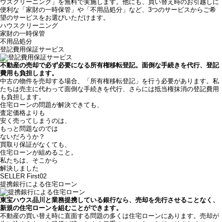
ウスクリーニング」を無料で実施します。他にも、買い替え時のお引越しに
便利な「家財の一時保管」や「不用品処分」など、3つのサービスからご希
望のサービスをお選びいただけます。
ハウスクリーニング
家財の一時保管
不用品処分
登記費用保証サービス
不動産の売却で必ず必要になる所有権移転登記。面倒な手続きを代行、登記
費用も負担します。
中古の物件を売却する場合、「所有権移転登記」を行う必要があります。私
たちは売主に代わって面倒な手続きを代行、さらには抵当権抹消の登記費用
も負担します。
住宅ローンの問題が解決できても、
査定価格よりも
安く売ってしまうのは、
もっと問題なのでは
ないだろうか？
買取り保証がなくても、
住宅ローンが組めること。
私たちは、そこから
解決しました
SELLER First02
提携銀行による住宅ローン
東宝ハウス品川と業務提携している銀行なら、売却を先行させることなく、
新規の住宅ローンを組むことができます。
不動産の買い替え時に直面する問題の多くは住宅ローンにあります。売却が