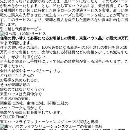
先に決まらないと残債が残ったまま二重ローンになったり、そのためローン
が組めなかったりすることも。私たち東宝ハウス品川は、業務提携している
金融機関と買い替えに特化した住宅ローンの優遇サービスを実現。新しい住
宅のご購入を先行させたい売主もスムーズに住宅ローンを組むことが可能で
す。このサービスにより、売却と購入を両立した無理のない資金計画をご提
案します。
引っ越し代保証サービス
住宅の買い替えで必要になるお引越しの費用。東宝ハウス品川が最大10万円
※
まで保証します。
住宅の買い替えの場合、100％必要になる新居へのお引越しの費用を最大10
万円※まで負担します。売却で生じる諸経費などの負担を少しでも減らすた
めに、ぜひご利用ください。
※売却金額または手数料によって保証の限度額が変わる場合があります。ご
了承ください。
会社の規模やネームバリューよりも、
どれだけたくさんの
お客様を集められるか。
それが売却活動の
鍵なのではないだろうか？
東宝ハウスは売買仲介で
全国9位
※
の実績。
関東圏に29社、東海に2社、関西に1社の
ネットワークを活かして、
効果的な売却活動を展開しています。
SELLER First03
東宝ハウスライフソリューションズグループの実績と規模