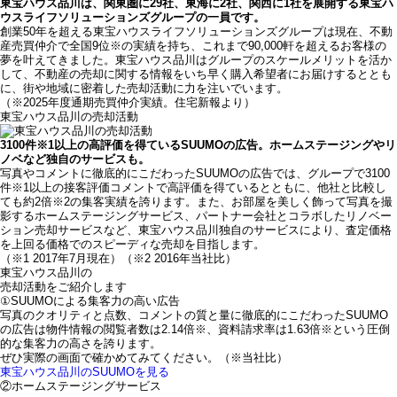
東宝ハウス品川は、関東圏に29社、東海に2社、関西に1社を展開する東宝ハ
ウスライフソリューションズグループの一員です。
創業50年を超える東宝ハウスライフソリューションズグループは現在、不動
産売買仲介で全国9位
※
の実績を持ち、これまで90,000軒を超えるお客様の
夢を叶えてきました。東宝ハウス品川はグループのスケールメリットを活か
して、不動産の売却に関する情報をいち早く購入希望者にお届けするととも
に、街や地域に密着した売却活動に力を注いでいます。
（※2025年度通期売買仲介実績。住宅新報より）
東宝ハウス品川の売却活動
3100件
※1
以上の高評価を得ているSUUMOの広告。ホームステージングやリ
ノベなど独自のサービスも。
写真やコメントに徹底的にこだわったSUUMOの広告では、グループで3100
件
※1
以上の接客評価コメントで高評価を得ているとともに、他社と比較し
ても約2倍
※2
の集客実績を誇ります。また、お部屋を美しく飾って写真を撮
影するホームステージングサービス、パートナー会社とコラボしたリノベー
ション売却サービスなど、東宝ハウス品川独自のサービスにより、査定価格
を上回る価格でのスピーディな売却を目指します。
（※1 2017年7月現在）（※2 2016年当社比）
東宝ハウス品川の
売却活動をご紹介します
①SUUMOによる集客力の高い広告
写真のクオリティと点数、コメントの質と量に徹底的にこだわったSUUMO
の広告は物件情報の閲覧者数は2.14倍※、資料請求率は1.63倍
※
という圧倒
的な集客力の高さを誇ります。
ぜひ実際の画面で確かめてみてください。（※当社比）
東宝ハウス品川のSUUMOを見る
②ホームステージングサービス