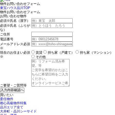
物件お問い合わせフォーム
東宝ハウス品川TOP
物件お問い合わせフォーム
お問い合わせ物件
必須※
氏名（漢字）
必須※
氏名（ふりが
な）
ご住所
電話番号
メールアドレス
必須
※
現在のお住まい
必須
賃貸
持ち家（戸建て）
持ち家（マンション）
※
その他
ご要望・ご質問等
買いたい
委任物件
都心高級物件特集
品川エリア全て
大井町・品川シーサイド