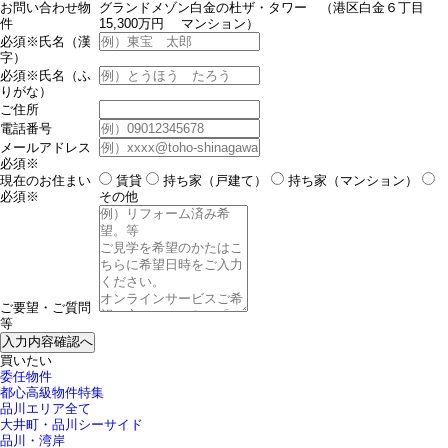
お問い合わせ物
グランドメゾン白金の杜ザ・タワー （港区白金６丁目
件
15,300万円 マンション）
必須※
氏名（漢
字）
必須※
氏名（ふ
りがな）
ご住所
電話番号
メールアドレス
必須※
現在のお住まい
賃貸
持ち家（戸建て）
持ち家（マンション）
必須※
その他
ご要望・ご質問
等
買いたい
委任物件
都心高級物件特集
品川エリア全て
大井町・品川シーサイド
品川・湾岸