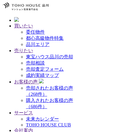
買いたい
委任物件
都心高級物件特集
品川エリア
売りたい
東宝ハウス品川の売却
売却相談
売却査定フォーム
成約実績マップ
お客様の声
売却されたお客様の声
（268件）
購入されたお客様の声
（686件）
サービス
未来カレンダー
TOHO HOUSE CLUB
会社案内